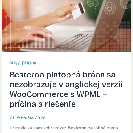
anglickej
verzii
WooCommerce
s
WPML
–
príčina
a
riešenie
,
bugy
pluginy
Besteron platobná brána sa
nezobrazuje v anglickej verzii
WooCommerce s WPML –
príčina a riešenie
21. februára 2026
Prestala sa vám zobrazovať
Besteron
platobná brána