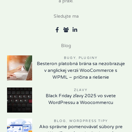
a praxi.
Sledujte ma
Blog
BUGY
,
PLUGINY
Besteron platobná brána sa nezobrazuje
v anglickej verzii WooCommerce s
WPML – príčina a riešenie
ZĽAVY
Black Friday zľavy 2025 vo svete
WordPressu a Woocommercu
BLOG
,
WORDPRESS TIPY
Ako správne pomenovávať súbory pre