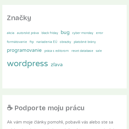
Značky
bug
akcia
autorské práva
black friday
cyber monday
error
formátovanie
ftp
nariadenia EÚ
obrazky
platobné brány
programovanie
práca s editorom
reset database
sale
wordpress
zľava
☕ Podporte moju prácu
Ak vám moje články pomohli, pobavili vás alebo ste sa