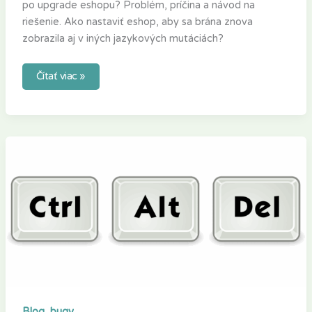
po upgrade eshopu? Problém, príčina a návod na
riešenie. Ako nastaviť eshop, aby sa brána znova
zobrazila aj v iných jazykových mutáciách?
Čítať viac »
Database
reset
–
reset
databázy
do
čistého
stavu
defaultnej
inštalácie,
ThemeGrill
importer
bug
,
Blog
bugy