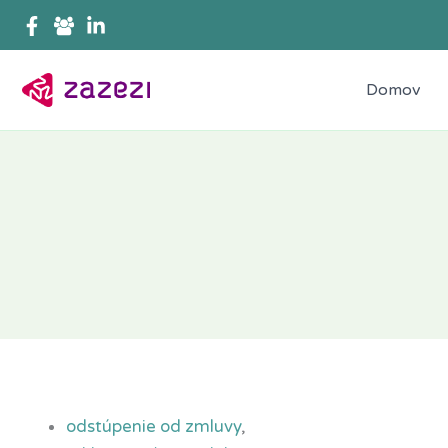
Preskočiť
na
obsah
Domov
odstúpenie od zmluvy
,